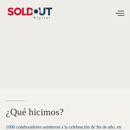
EVENTOS
Fiesta
fin
de
año
GEB
FIESTA FIN DE AÑO GEB - TGI Un año que finalizó con
broche de oro
¿Qué
hicimos?
1000 colaboradores asistieron a la celebración de fin de año, en